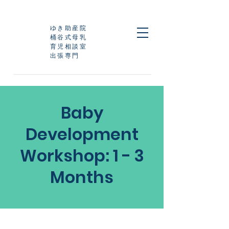
ゆき助産院
桶谷式母乳
育児相談室
​出張専門
123-456-7890
|
info@mysite.com
Baby
Development
Workshop: 1 - 3
Months