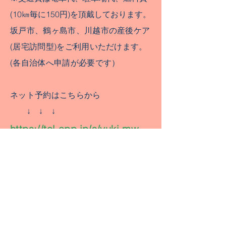
(10㎞毎に150円)を頂戴しております。
坂戸市、鶴ヶ島市、川越市の
産後ケア
(居宅訪問型)
をご利用いただけます。
(各自治体へ申請が必要です）
ネット予約はこちらから
​ ↓ ↓ ↓
https://tol-app.jp/s/yuki-mw
​
☆川越市の産後ケアは「はるにれ母
乳育児相談室」の予約サイトからご予
約いただけます。
【桶谷式】はるにれ母乳育児相談室 |